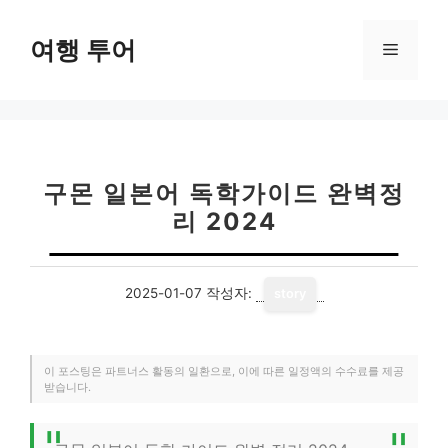
컨
텐
여행 투어
메
츠
로
뉴
건
너
뛰
기
구몬 일본어 독학가이드 완벽정
리 2024
2025-01-07
작성자:
story
이 포스팅은 파트너스 활동의 일환으로, 이에 따른 일정액의 수수료를 제공
받습니다.