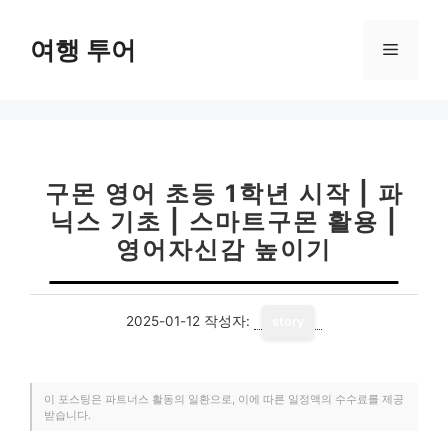
컨
텐
여행 투어
메
츠
로
뉴
건
너
뛰
기
구몬 영어 초등 1학년 시작 | 파
닉스 기초 | 스마트구몬 활용 |
영어자신감 높이기
2025-01-12
작성자:
story
이 포스팅은 파트너스 활동의 일환으로, 이에 따른 일정액의 수수료를 제공
받습니다.