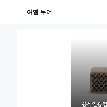
컨
텐
여행 투어
츠
로
건
너
뛰
기