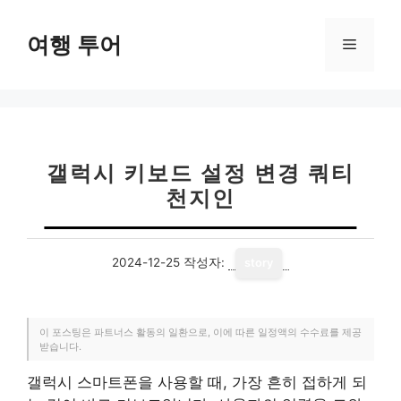
컨
텐
여행 투어
메
츠
로
뉴
건
너
뛰
기
갤럭시 키보드 설정 변경 쿼티
천지인
2024-12-25
작성자:
story
이 포스팅은 파트너스 활동의 일환으로, 이에 따른 일정액의 수수료를 제공
받습니다.
갤럭시 스마트폰을 사용할 때, 가장 흔히 접하게 되