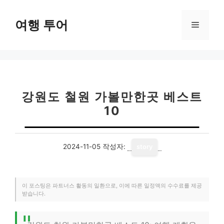
컨
텐
여행 투어
메
츠
로
뉴
건
너
뛰
기
강원도 철원 가볼만한곳 베스트
10
2024-11-05
작성자:
story
이 포스팅은 파트너스 활동의 일환으로, 이에 따른 일정액의 수수료를 제공
받습니다.