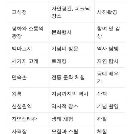
자연경관, 피크닉
고석정
사진촬영
장소
평화와 소통의
참여 및 감
문화행사
광장
상
백마고지
기념비 방문
역사 탐방
세가지 고개
트레킹
자연 탐사
공예 배우
민속촌
전통 문화 체험
기
왕릉
지금까지의 역사
산책
신철원역
역사적 장소
기념 촬영
자연생태관
생태 체험
관찰
사격장
모험과 스릴
체험