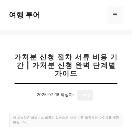
컨
텐
여행 투어
메
츠
로
뉴
건
너
뛰
기
가처분 신청 절차 서류 비용 기
간 | 가처분 신청 완벽 단계별
가이드
2025-07-18
작성자:
story
이 포스팅은 파트너스 활동의 일환으로, 이에 따른 일정액의 수수료를 제공
받습니다.